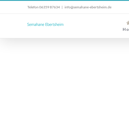
Zum
Telefon 06359 87634
|
info@semahane-ebertsheim.de
Inhalt
springen
H